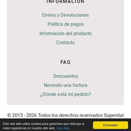
INFORMACIÓN
Envíos y Devoluciones
Política de pagos
Información del producto
Contacto
FAQ
Descuentos
Necesito una factura
¿Dónde está mi pedido?
© 2013 - 2026 Todos los derechos reservados Superstar
Spain
Este sitio web utiliza cookies para garantizar que obtenga la
Entendido!
mejor experiencia en nuestro sitio web.
Leer más...