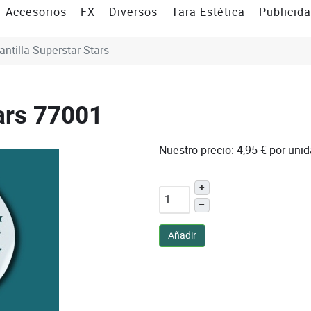
Accesorios
FX
Diversos
Tara Estética
Publicid
antilla Superstar Stars
ars
77001
Nuestro precio:
4,95 €
por uni
+
–
Añadir