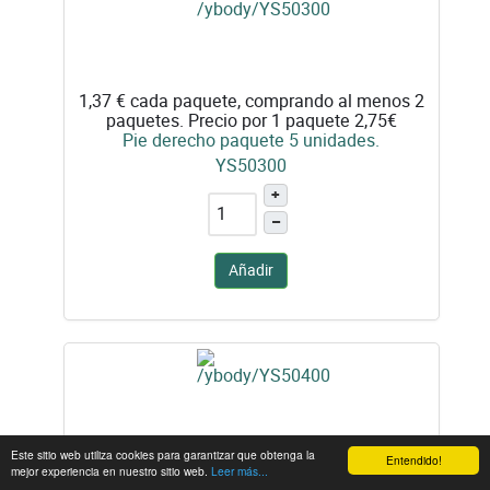
1,37 €
cada paquete, comprando al menos 2
paquetes. Precio por 1 paquete 2,75€
Pie derecho paquete 5 unidades.
YS50300
+
–
Añadir
Este sitio web utiliza cookies para garantizar que obtenga la
Entendido!
1,37 €
cada paquete, comprando al menos 2
mejor experiencia en nuestro sitio web.
Leer más...
paquetes. Precio por 1 paquete 2,75€